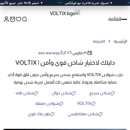
✦ تسوق تجربة فاخرة مع فولتكس
✦ خصم 10% على جميع الأجهزة الإلكترونية بكود
القائمة
الرئيسية
المدونة
٣٠ مارس ٢٠٢٦
|
seo waraqa
دليلك لاختيار شاحن قوي وآمن | VOLTIX
جرّب شواحن VOLTIX واستمتع بشحن سريع وآمن بدون قلق قوة أداء،
حماية متكاملة، وجودة عالية تضمن لك أفضل تجربة شحن يومية
شاحن سريع
شاحن جوال
شاحن usb
VOLTIX
شواحن متنقله
شاحن مغناطيسي
باور بنك قوي