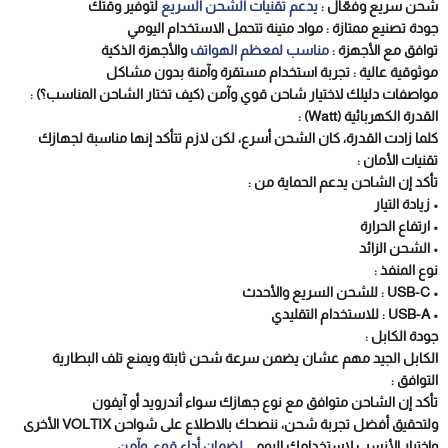
لتوفير وقتك
يدعم تقنيات الشحن السريع
شحن سريع وفعّال :
جودة تصنيع ممتازة : مواد متينة تتحمل الاستخدام اليومي
والأجهزة الذكية
مناسب لمعظم الهواتف
توافق مع الأجهزة :
موثوقية عالية : تجربة استخدام مستقرة وآمنة بدون مشاكل
مواصفات دليلك لاختيار شاحن قوي وآمن (كيف تختار الشاحن المناسب؟) :
VOLTIX
القدرة الكهربائية (Watt) :
كلما زادت القدرة، كان الشحن أسرع، لكن لازم تتأكد إنها مناسبة لجهازك
تقنيات الأمان :
تأكد إن الشاحن يدعم الحماية من :
15%
خصــم
• زيادة التيار
• ارتفاع الحرارة
اشترِ أي منتج من تشكيلتنا الجديدة واحصل على خصم على طلبك الأول 
• الشحن الزائد
نوع المنفذ :
• USB-C : للشحن السريع والأحدث
• USB-A : للاستخدام التقليدي
اشتراك
جودة الكابل :
الكابل الجيد مهم عشان يضمن سرعة شحن ثابتة ويمنع تلف البطارية
لا، شكرًا
التوافق :
تأكد إن الشاحن متوافق مع نوع جهازك سواء أندرويد أو آيفون
ولتحقيق أفضل تجربة شحن، ننصحك بالاطلاع على شواحن VOLTIX الأخرى
.
لضمان أداء قوي وآمن
واختيار الأنسب لاستخدامك اليومي