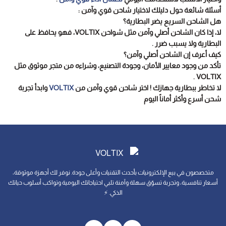
أسئلة شائعة حول دليلك لاختيار شاحن قوي وآمن :
هل الشاحن السريع يضر البطارية؟
لا، إذا كان الشاحن أصلي وآمن مثل شواحن VOLTIX، فهو يحافظ على
البطارية ولا يسبب ضرر .
كيف أعرف إن الشاحن أصلي وآمن؟
تأكد من وجود معايير الأمان، وجودة التصنيع، وشراءه من متجر موثوق مثل
VOLTIX .
لا تخاطر ببطارية جهازك ! اختر شاحن قوي وآمن من
VOLTIX
وابدأ تجربة
شحن أسرع وأكثر أماناً اليوم
متخصصون في بيع الإلكترونيات بأحدث التقنيات وأعلى جودة. نوفر لك أجهزة موثوقة،
أسعار تنافسية، وتجربة تسوّق سهلة وآمنة تلبي احتياجاتك اليومية وتواكب أسلوب حياتك
الذكي. ⚡